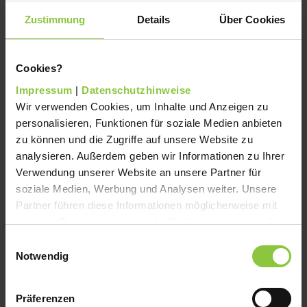
Antragsnummer/Kontonummer
Zustimmung
Details
Über Cookies
Cookies?
Geburtsdatum
Impressum
|
Datenschutzhinweise
Wir verwenden Cookies, um Inhalte und Anzeigen zu
personalisieren, Funktionen für soziale Medien anbieten
↻
zu können und die Zugriffe auf unsere Website zu
analysieren. Außerdem geben wir Informationen zu Ihrer
Verwendung unserer Website an unsere Partner für
soziale Medien, Werbung und Analysen weiter. Unsere
Weiter
Partner führen diese Informationen möglicherweise mit
weiteren Daten zusammen, die Sie ihnen bereitgestellt
Sichere Datenübertragung
haben oder die sie im Rahmen Ihrer Nutzung der Dienste
Einwilligungsauswahl
gesammelt haben.
Notwendig
Präferenzen