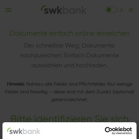
Dokumente einfach online einreichen
Der schnellste Weg, Dokumente
nachzureichen: Einfach Dokumente
auswählen und hochladen.
Hinweis:
Nahezu alle Felder sind Pflichtfelder. Nur wenige
Felder sind freiwillig – diese sind mit dem Zusatz (optional)
gekennzeichnet.
Bitte identifizieren Sie sich