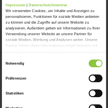
Melden Sie Vorfälle und schützen Sie
Impressum
|
Datenschutzhinweise
Wir verwenden Cookies, um Inhalte und Anzeigen zu
sich und andere!
personalisieren, Funktionen für soziale Medien anbieten
zu können und die Zugriffe auf unsere Website zu
analysieren. Außerdem geben wir Informationen zu Ihrer
Verwendung unserer Website an unsere Partner für
soziale Medien, Werbung und Analysen weiter. Unsere
Partner führen diese Informationen möglicherweise mit
Allgemeine Hinweise und
weiteren Daten zusammen, die Sie ihnen bereitgestellt
besondere Betrugsfälle
haben oder die sie im Rahmen Ihrer Nutzung der Dienste
Einwilligungsauswahl
gesammelt haben.
Notwendig
Präferenzen
Allgemeine Informationen zum
Schutz vor Betrug
Statistiken