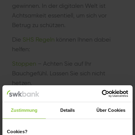
gewinnen. In der digitalen Welt ist
Achtsamkeit essentiell, um sich vor
Betrug zu schützen.
Die
SHS Regeln
können Ihnen dabei
helfen:
Stoppen
– Achten Sie auf Ihr
Bauchgefühl. Lassen Sie sich nicht
hetzen.
Hinterfragen
– Wer, Was, Warum?
Informieren Sie sich und holen sich
Zustimmung
Details
Über Cookies
Unterstützung.
Schützen
– Machen Sie sich stark!
Cookies?