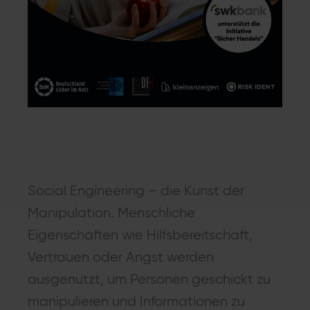
Social Engineering
– die Kunst der
Manipulation. Menschliche
Eigenschaften wie Hilfsbereitschaft,
Vertrauen oder Angst werden
ausgenutzt, um Personen geschickt zu
manipulieren und Informationen zu